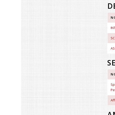
D
N
IN
SC
AS
S
N
Sp
Pe
Af
A