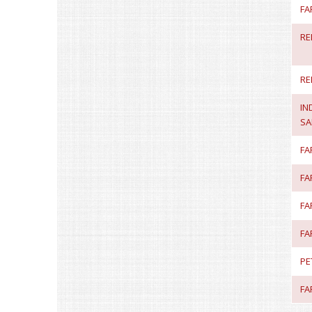
FA
RE
RE
IN
SA
FA
FA
FA
FA
PE
FA