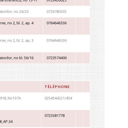
ai Eminescu, no 15-17
0723450025
atorilor, no 24/23
0726780335
nie, no 2, bl. 2, ap. 4
0764646336
nie, no 2, bl. 2, ap. 3
0764646336
torilor, no bl. 56/16
0723574400
TÉLÉPHONE
918, No137A
0254544321/454
0723381778
E,AP.34