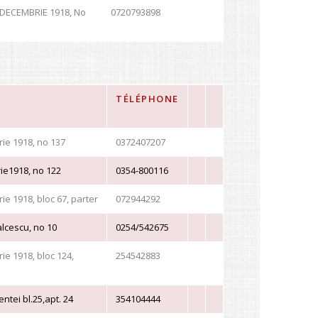
 DECEMBRIE 1918, No
0720793898
TÉLÉPHONE
ie 1918, no 137
0372407207
e1918, no 122
0354-800116
e 1918, bloc 67, parter
072944292
lcescu, no 10
0254/542675
e 1918, bloc 124,
254542883
tei bl.25,apt. 24
354104444