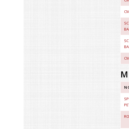
CM
CM
SC
BA
SC
BA
CM
M
N
SP
PE
RO