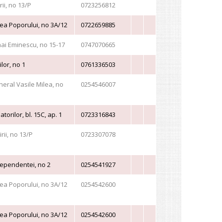
ii, no 13/P
0723256812
ea Poporului, no 3A/12
0722659885
ai Eminescu, no 15-17
0747070665
lor, no 1
0761336503
eral Vasile Milea, no
0254546007
atorilor, bl. 15C, ap. 1
0723316843
rii, no 13/P
0723307078
ependentei, no 2
0254541927
ea Poporului, no 3A/12
0254542600
ea Poporului, no 3A/12
0254542600