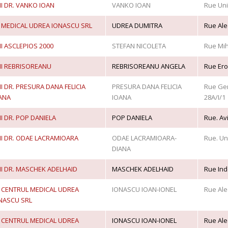
I DR. VANKO IOAN
VANKO IOAN
Rue Unir
 MEDICAL UDREA IONASCU SRL
UDREA DUMITRA
Rue Ale
I ASCLEPIOS 2000
STEFAN NICOLETA
Rue Mih
I REBRISOREANU
REBRISOREANU ANGELA
Rue Eroi
I DR. PRESURA DANA FELICIA
PRESURA DANA FELICIA
Rue Gen
ANA
IOANA
28A/I/1
I DR. POP DANIELA
POP DANIELA
Rue. Avi
I DR. ODAE LACRAMIOARA
ODAE LACRAMIOARA-
Rue. Uni
DIANA
I DR. MASCHEK ADELHAID
MASCHEK ADELHAID
Rue Ind
 CENTRUL MEDICAL UDREA
IONASCU IOAN-IONEL
Rue Ale
NASCU SRL
 CENTRUL MEDICAL UDREA
IONASCU IOAN-IONEL
Rue Ale