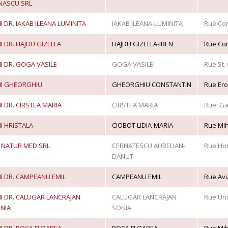
NASCU SRL
I DR. IAKAB ILEANA LUMINITA
IAKAB ILEANA-LUMINITA
Rue Con
I DR. HAJDU GIZELLA
HAJDU GIZELLA-IREN
Rue Con
I DR. GOGA VASILE
GOGA VASILE
Rue St. O
I GHEORGHIU
GHEORGHIU CONSTANTIN
Rue Eroi
I DR. CIRSTEA MARIA
CIRSTEA MARIA
Rue. Gar
I HRISTALA
CIOBOT LIDIA-MARIA
Rue Mih
 NATUR MED SRL
CERNATESCU AURELIAN-
Rue Hor
DANUT
I DR. CAMPEANU EMIL
CAMPEANU EMIL
Rue Avia
I DR. CALUGAR LANCRAJAN
CALUGAR LANCRAJAN
Rue Unir
NIA
SONIA