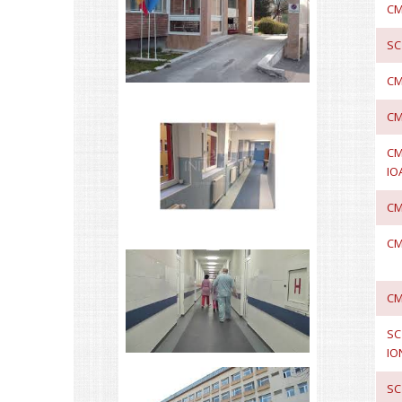
CM
SC
CM
CM
CM
IO
CM
CM
CM
SC
IO
SC