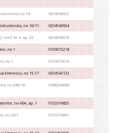
structorul, no 14
0254540923
structorului, no 10/11
0254540924
. Iosif, bl. 6, ap. 26
0254549674
lor, no 1
0729072218
ii, no 1
0723673514
ai Eminescu, no 15-17
0254542132
ea, no 63B/16
0788204600
torilor, no 60A, ap. 1
0723316825
ii, no 20/1
0723316841