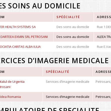
ES SOINS AU DOMICILE
OM
SPÉÉCIALITÉ
ADRES
TER HEALTH SYSTEMS SA
Des soins au domicile
Rue 1 DE
 DARTEEA EXMIN SRL PETROSANI
Des soins au domicile
ALEEA TR
OCIATIA CARITAS ALBA IULIA
Des soins au domicile
Rue E.Va
ERCICES D’IMAGERIE MEDICALE
OM
SPÉÉCIALITÉ
ADRESS
italul de Urgenta
Services d’imagerie medicale
Petrosani
trosani
fidea Romania
Services d’imagerie medicale
Petrosani
MBULATOIRE DE SPECIALITE