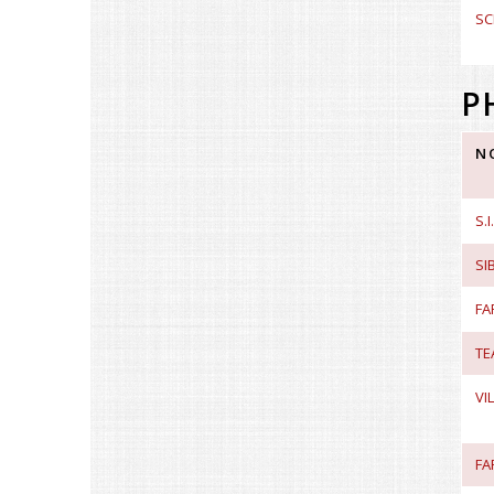
SC
P
N
S.
SI
FA
TE
VI
FA