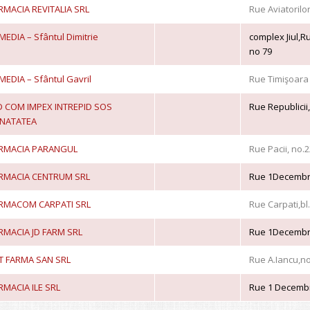
RMACIA REVITALIA SRL
Rue Aviatorilo
MEDIA – Sfântul Dimitrie
complex Jiul,R
no 79
MEDIA – Sfântul Gavril
Rue Timişoara
D COM IMPEX INTREPID SOS
Rue Republicii,
NATATEA
RMACIA PARANGUL
Rue Pacii, no
RMACIA CENTRUM SRL
Rue 1Decembri
RMACOM CARPATI SRL
Rue Carpati,bl
RMACIA JD FARM SRL
Rue 1Decembr
T FARMA SAN SRL
Rue A.Iancu,no
RMACIA ILE SRL
Rue 1 Decembri