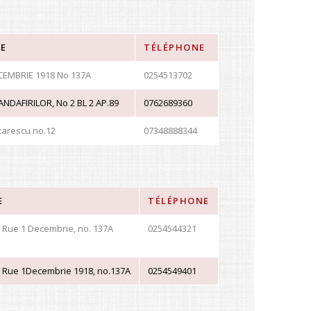
SE
TÉLÉPHONE
CEMBRIE 1918 No 137A
0254513702
ANDAFIRILOR, No 2 BL 2 AP.89
0762689360
carescu no.12
07348888344
E
TÉLÉPHONE
, Rue 1 Decembrie, no. 137A
0254544321
, Rue 1Decembrie 1918, no.137A
0254549401