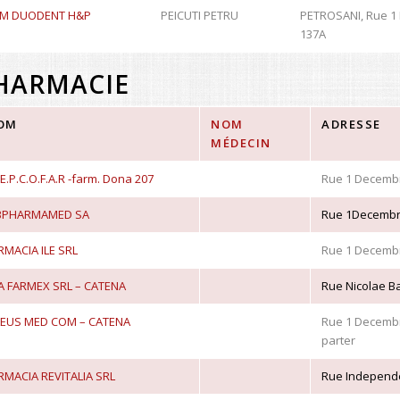
M DUODENT H&P
PEICUTI PETRU
PETROSANI, Rue 1
137A
HARMACIE
OM
NOM
ADRESSE
MÉDECIN
I.E.P.C.O.F.A.R -farm. Dona 207
Rue 1 Decembr
BPHARMAMED SA
Rue 1Decembri
RMACIA ILE SRL
Rue 1 Decembri
A FARMEX SRL – CATENA
Rue Nicolae Ba
LEUS MED COM – CATENA
Rue 1 Decembri
parter
RMACIA REVITALIA SRL
Rue Independen