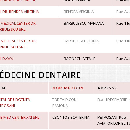
I DR. BOCA FLOAREA
BOCA FLOAREA
Rue Mih
I DR. BENDEA VIRGINIA
BENDEA VIRGINIA
Rue Avi
 MEDICAL CENTER DR.
BARBULESCU MARIANA
Rue 1 Iu
RBULESCU SRL
 MEDICAL CENTER DR.
BARBULESCU HORIA
Rue 1 Iu
RBULESCU SRL
I DAWA
BACINSCHI VITALIE
Rue Avia
ÉDECINE DENTAIRE
OM
NOM MÉDECIN
ADRESSE
ITAL DE URGENTA
TODEA-DICONI
Rue 1DECEMBRIE 1
TROSANI
RAMONA
BIMED CENTER XXI SRL
CSONTOS ECATERINA
PETROSANI, Rue
AVIATORILOR,BL.19