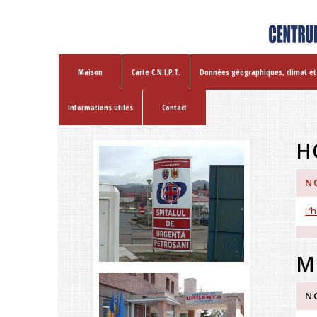
Maison
Carte C.N.I.P.T.
Données géographiques, climat et
Informations utiles
Contact
H
N
L’
M
N