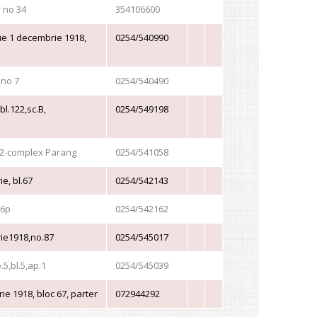
r no 34
354106600
ue 1 decembrie 1918,
0254/540990
 no 7
0254/540490
bl.122,sc.B,
0254/549198
.22-complex Parang
0254/541058
e, bl.67
0254/542143
.6p
0254/542162
ie1918,no.87
0254/545017
.5,bl.5,ap.1
0254/545039
e 1918, bloc 67, parter
072944292