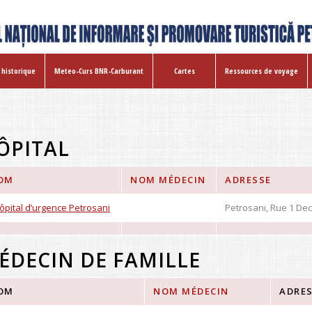
 historique
Meteo-Curs BNR-Carburant
Cartes
Ressources de voyage
ÔPITAL
OM
NOM MÉDECIN
ADRESSE
hôpital d’urgence Petrosani
Petrosani, Rue 1 De
ÉDECIN DE FAMILLE
OM
NOM MÉDECIN
ADRE