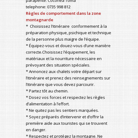
parapente: Coconea Toma
telephone: 0735 998 812
Règles de comportement dans la zone
montagnarde
* Choisissez l’itinéraire conformement à la
préparation physique, psichique et technique
de la personne plus maigre de l’équipe.
* Équipez-vous et douez-vous d’une manière
correcte.Choisissez l’équipement, les
matériaux et la nourriture nécessaire en
prévoyant des situation spéciales.
* Annoncez aux chalets votre départ sur
l’itinéraire et prenez des reinsegnements sur
l’itinéraire que vous devez parcourir.
* Partez tôt au chemin.
* Dosez vos forces et respectez les règles
d’alimentation à l’effort.
* Ne quitez pas les sentiers marquées.
* Soyez préparés d’intervenir et d’offrir la
première aide aux touristes qui se trouvent
en danger.
* Respectez et protégez la montagne. Ne