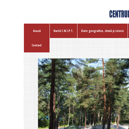
Acasă
Hartă C.N.I.P.T.
Date geografice, climă şi istoric
Contact