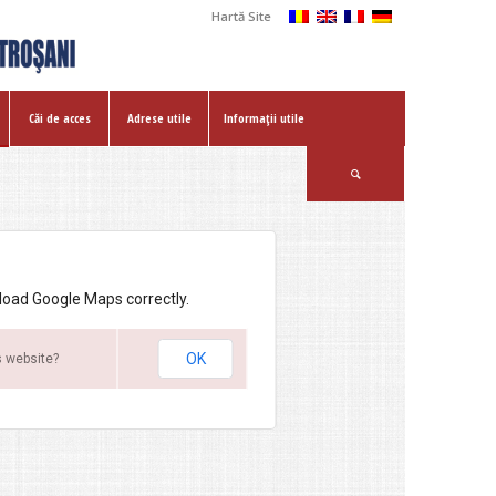
Hartă Site
Căi de acces
Adrese utile
Informații utile
 load Google Maps correctly.
OK
s website?