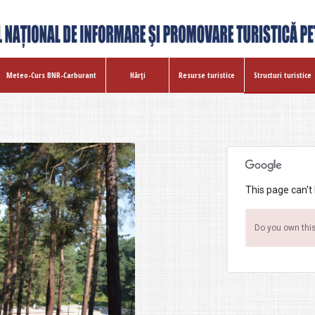
Meteo-Curs BNR-Carburant
Hărţi
Resurse turistice
Structuri turistice
This page can't
Do you own thi