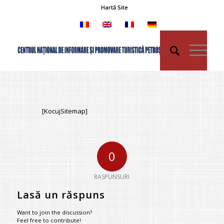
Hartă Site
[KocujSitemap]
0
RASPUNSURI
Lasă un răspuns
Want to join the discussion?
Feel free to contribute!