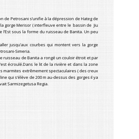
on de Petrosani s’unifie à la dépression de Hateg de
la gorge Merisor ( interfleuve entre le bassin de Jiu
de l’Est sous la forme du ruisseau de Banita. Un peu
 aller jusqu’aux courbes qui montent vers la gorge
etrosani-Simeria.
 ruisseau de Banita a rongé un couloir étroit et par
est écroulé.Dans le lit de la rivière et dans la zone
ques marmites extrêmement spectaculaires ( des creux
line qui s’élève de 200 m au-dessus des gorges il ya
rvait Sarmizegetusa Regia.