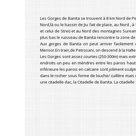
Les Gorges de Banita se trouvent à 8 km Nord de Pet
Nord,là ou le bassin de Jiu fait de place, au Nord ,
et celui de Strei) et au Nord des montagnes Sureanu
plus bas le ruisseau de Banita rencontre la zone de 
Aux gorges de Banita on peut arriver facilement e
Merisor.En train,de Petrosani, on descend à la Halte
Les Gorges sont assez courtes (250-300m) mais extrê
endroits un peu en méndres entre les parois hauts de
inférieure les parois en calcaire sont joliment scu
dans le rocher sous forme de louche/ cuillère mais 
une citadelle dac, la Citadelle de Banita. La citad