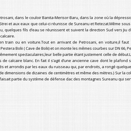
rosani, dans le couloir Banita-Merisor-Baru, dans la zone où la dépressi
 à Strei et aux eaux que celui-ci réunisse de Sureanu et Retezat.Même sous 
, quelques fils d’eau se réunissent et suivent la direction Sud vers Jiu 
calcaire.
n train ou en voiture.Tout en arrivant de Petrosani, en voiture,il faut
 Pestera Bolii ( Cave de Bolii) et on monte les mêmes courbes sur DN 66, P
mement spectaculaires,leur belle partie étant justement celle de début.Le
 calcaire blanc. En fait il s’agit d’une ancienne cave dont le plafond s’
lptés et arrondis par les eaux du ruisseau qui, par endroits, a rongé quel
de dimensions de dizaines de centimètres et même des mètres.) Sur la col
elle faisait partie du système de défense dac des montagnes Sureanu qui se