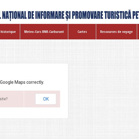
 historique
Meteo-Curs BNR-Carburant
Cartes
Ressources de voyage
 Google Maps correctly.
OK
site?