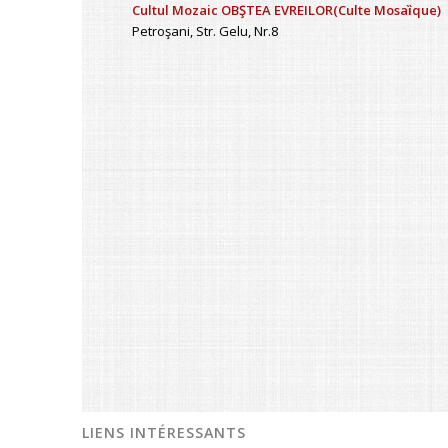
Cultul Mozaic OBŞTEA EVREILOR(Culte Mosaȉque)
Petroşani, Str. Gelu, Nr.8
LIENS INTÉRESSANTS