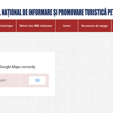
 historique
Meteo-Curs BNR-Carburant
Cartes
Ressources de voyage
 Google Maps correctly.
OK
site?