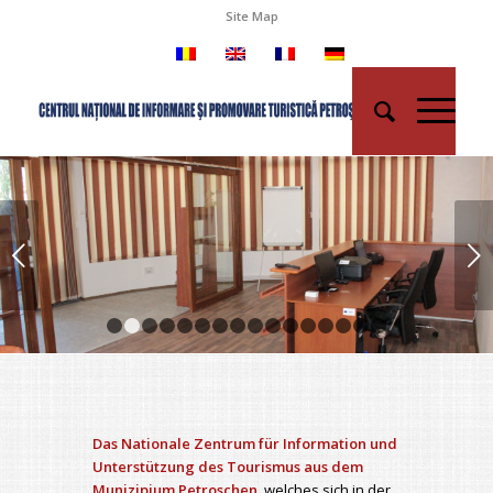
Site Map
Weiter
1
2
3
4
5
6
7
8
9
10
11
12
13
14
15
Das Nationale Zentrum für Information und
Unterstützung des Tourismus aus dem
Munizipium Petroschen
, welches sich in der