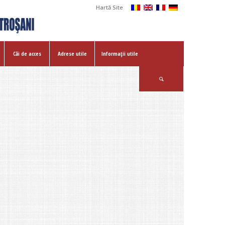
Hartă Site
Căi de acces
Adrese utile
Informații utile