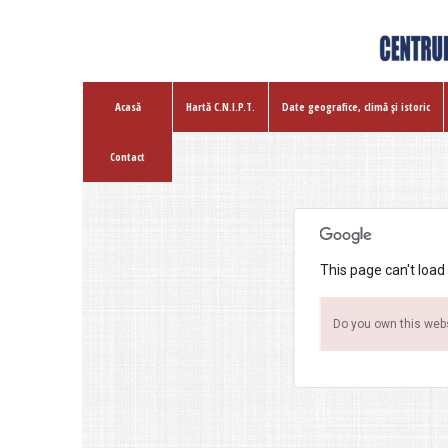
Acasă
Hartă C.N.I.P.T.
Date geografice, climă şi istoric
Contact
This page can't load
Do you own this web