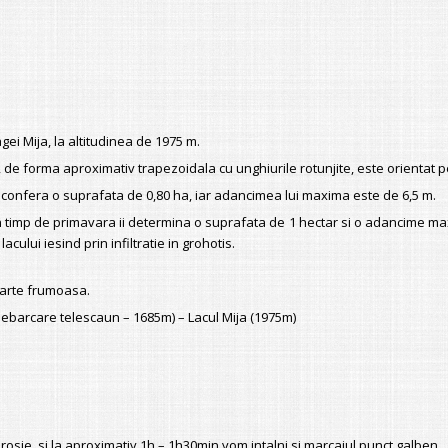
ei Mija, la altitudinea de 1975 m.
cul, de forma aproximativ trapezoidala cu unghiurile rotunjite, este orientat 
confera o suprafata de 0,80 ha, iar adancimea lui maxima este de 6,5 m.
i in timp de primavara ii determina o suprafata de 1 hectar si o adancime max
cului iesind prin infiltratie in grohotis.
foarte frumoasa.
debarcare telescaun – 1685m) – Lacul Mija (1975m)
osie, si la aproximativ 1h – 1h30min vom intalni si marcajul punct galben.