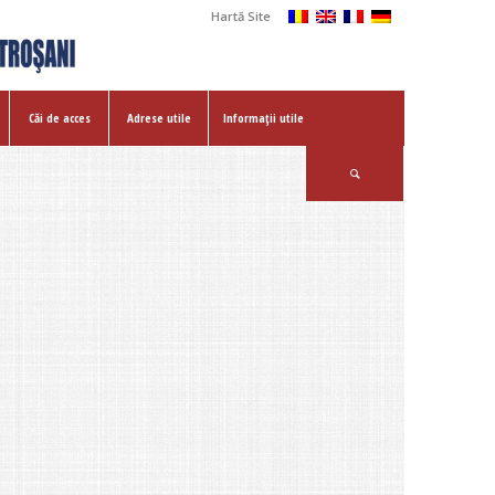
Hartă Site
Căi de acces
Adrese utile
Informații utile