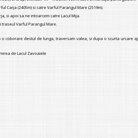
ful Carja (2405m) si catre Varful Parangul Mare (2519m).
ja, si apoi sa ne intoarcem catre Lacul Mija.
i traseul
Varful Parangul Mare
.
o coborare destul de lunga, traversam valea, si dupa o scurta urcare aju
umirea de Lacul Zavoaiele