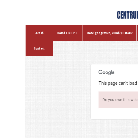
Acasă
Hartă C.N.I.P.T.
Date geografice, climă şi istoric
Contact
This page can't load
Do you own this web