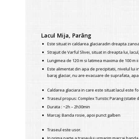
Lacul Mija, Parâng
Este situat in caldarea glaciaradin dreapta zanoag
Strajuit de Varful Slivei, situat in dreapta lui, la
Lungimea de 120 m si latimea maxima de 100 m ii 
Este alimentat din apa de precipitatii, nivelul lu
baraj glaciar, nu are evacuare de suprafata, apa la
Caldarea glaciara in care este situat lacul este 
Traseul propus: Complex Turistic Parang (statie 
Durata : ~2h – 2h30min
Marcaj: Banda rosie, apoi punct galben
Traseul este usor.
In prima parte a traseului urmarim marcaj banda r