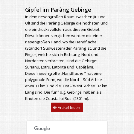
Gipfel im Parâng Gebirge
In dem riesengroßen Raum zwischen Jiu und
Olt sind die Parâng Gebirge die höchsten und
die eindrucksvollsten aus diesem Gebiet.
Diese können verglichen werden mir einer
riesengroßen Hand, wo die Handfläche
(Standort Südwesten) der Parâng ist, und die
Finger, welche sich in Richtung Nord und
Nordosten verbreiten, sind die Gebirge:
Şurianu, Lotru, Latoriţa und Căpăţânii.
Diese riesengroße „Handfläche ” hat eine
polygonale Form, wo die Nord – Süd Achse
etwa 33 km und die Ost – West Achse 32 km
Lang sind. Die fünf o.g. Gebirge haben als
Knoten die Coasta lui Rus (2301 m).
Artikel lesen