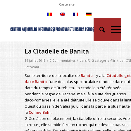
Carte site
La Citadelle de Banita
/
/
/
14 juillet 2015
0 Commentaires
dans
Fără categorie @fr
par
CNI
Petrosani
Sur le territoire de la localité de
Banita
il y a la
Citadelle get
dace Banita
, l’une des plus spectaculaire citadelle dace qui
date du temps de Burebista. La citadelle a été rénovée
pendant le règne de Decebal mais, à la suite des guerres
daco-romaines, elle a été détruite.Elle se trouve dans la limi
Ouest du bassin de Valea Jiului, dans la partie la plus haute
la
Colline Bolii.
Grâce à son emplacement, la citadelle offre la sécurité. Vue
la route , elle semble être un rocher qui ne dévoile pas ses
trésors cachés. Trouvée entre trois collines, celle –ci bloquai