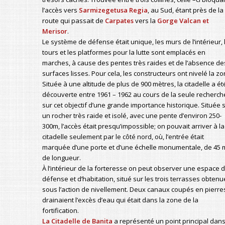
l’accès vers
Sarmizegetusa Regia
, au Sud, étant près de la
route qui passait de
Carpates
vers la
Gorge Valcan
et
Merisor
.
Le système de défense était unique, les murs de l’intérieur, 
tours et les platformes pour la lutte sont emplacés en
marches, à cause des pentes très raides et de l’absence de
surfaces lisses. Pour cela, les constructeurs ont nivelé la zo
Située à une altitude de plus de 900 mètres, la citadelle a ét
découverte entre 1961 – 1962 au cours de la seule recherch
sur cet objectif d’une grande importance historique. Située 
un rocher très raide et isolé, avec une pente d’environ 250-
300m, l’accès était presqu’impossible; on pouvait arriver à la
citadelle seulement par le côté nord, où, l’entrée était
marquée d’une porte et d’une échelle monumentale, de 45 
de longueur.
À l’intérieur de la forteresse on peut observer une espace 
défense et d’habitation, situé sur les trois terrasses obtenu
sous l’action de nivellement. Deux canaux coupés en pierre
drainaient l’excès d’eau qui était dans la zone de la
fortification.
La Citadelle de Banita
a représenté un point principal dans