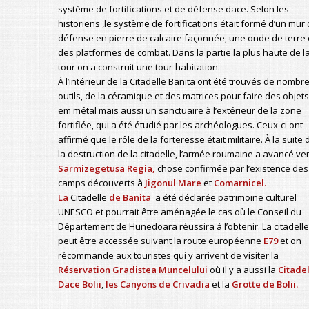
système de fortifications et de défense dace. Selon les
historiens ,le système de fortifications était formé d’un mur
défense en pierre de calcaire façonnée, une onde de terre 
des platformes de combat. Dans la partie la plus haute de l
tour on a construit une tour-habitation.
À l’intérieur de la Citadelle Banita ont été trouvés de nombr
outils, de la céramique et des matrices pour faire des objets
em métal mais aussi un sanctuaire à l’extérieur de la zone
fortifiée, qui a été étudié par les archéologues. Ceux-ci ont
affirmé que le rôle de la forteresse était militaire. À la suite 
la destruction de la citadelle, l’armée roumaine a avancé ve
Sarmizegetusa Regia,
chose confirmée par l’existence des
camps découverts à
Jigonul Mare
et
Comarnicel.
La
Citadelle
de Banita
a été déclarée patrimoine culturel
UNESCO et pourrait être aménagée le cas où le Conseil du
Département de Hunedoara réussira à l’obtenir. La citadelle
peut être accessée suivant la route européenne
E79
et on
récommande aux touristes qui y arrivent de visiter la
Réservation Gradistea
Muncelului
où il y a aussi la
Citadel
Dace Bolii
,
les Canyons de Crivadia
et la
Grotte de Bolii.