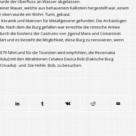
wurde der Überfluss an Wasser abgelassen.
einer Mauer, welche aus behauenem Kalkstein hergestellt war, einem
 oben wurde ein Wohn- Turm, gebaut.
 Keramik und Matrizen für Metallgieserei gefunden. Die Archäologen
elte. Nach dem die Burg gefallen war erreichte die römische Armee
durch die Existenz der Castrums von Jigonul Mare und Comarnicel.
rt und es besteht die Möglichkeit, diese Burg zu renovieren, wenn
E79 fährt und für die Touristen wird empfohlen, die Rezervatia
lui) mit den Attraktionen Cetatea Dacica Bolii (Dakische Burg
n Crivadia) und Die Höhle Bolii, zu besuchen.