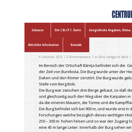
Zuhause
Die C.N.I.P.T. Karte
Geografische Angaben, Klima,
Nützliche Information
Kontakt
Băniţa Burg
/
/
/
9 Oktober 2015
0 Kommentare
in
Fără categorie @de
Im Bereich der Ortschaft Băniţa befindet sich die 
der Zeit von Burebista. Die Burg wurde unter der H
Daken und den Römer zerstört. Die Burg wurde gebau
Stelle vom Berg Bolii.
Die Burg war zwischen drei Berge gebaut, so daß 
und gleichzeitig auch den Weg über die Karpaten in
da die inneren Mauern, die Türme und die Kampfflä
Die Burg befindet sich bei 900 m, und wurde erst in
Forschungen welche bezüglich dieses wichtigen Hist
250 – 300 m hohen Felsen und so war der Zugang fa
eine 45 m lange Leiter. Innerhalb der Burg sehen