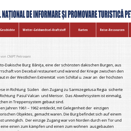
 Geschichte
Wetter-Geldwechsel-Kraftstoff
Karten
Reise-Ressourcen
von
CNIPT Petrosani
Geto-Dakische Burg Băniţa, eine der schönsten dakischen Burgen, aus
errschaft von Decebal restauriert und wärend der Kriege zwischen den
t in der Westlichen Extremität vom Schiltal u. zwar an der höchsten
diese in Richtung Süden den Zugang zu Sarmizegetusa Regia sicherte
 Richtung Pasul Valcan und Merisor. Das Abwehrsystem ist einmalig,
chen in Treppensystem gebaut sind.
 den Jahren 1961 – 1962 entdeckt, mit Gelegenheit der einzigen
orischen Objektes, gemacht waren. Die Burg befindet sich auf einem
st unmöglich. Der einzige Zugang war von Norden durch ein Tor und
 wir eine einen zum kämpfen und einen zum wohnen ausgebauten