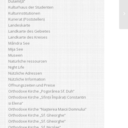
Dulamiţă”
Kulturhaus der Studenten
Kulturinstitutionen
B
Kurierat (Poststellen)
Landeskarte
Landkarte des Gebietes
Landkarte des Kreises
Mândra See
Mija See
Museen
Natürliche ressourcen
Night Life
Nützliche Adressen
Nützliche Information
Öffnungszeiten und Preise
Orthodoxe Kirche „Pogorârea Sf. Duh”
Orthodoxe Kirche „Sfinții Împărați Constantin
si Elena”
Orthodoxe Kirche “Naşterea Maicii Domnului”
Orthodoxe Kirche „Sf. Gheorghe”
Orthodoxe Kirche „Sf. Gheorghe”
Orthodoxe Kirche „Sf. Nicolae”