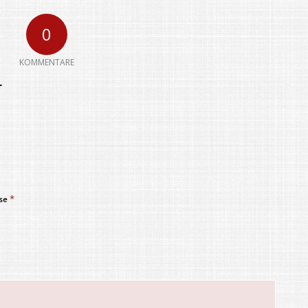
0
KOMMENTARE
r
*
sse