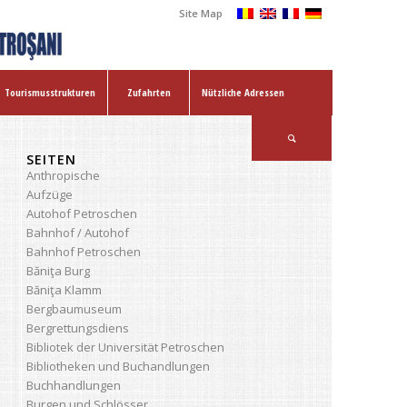
Site Map
Tourismusstrukturen
Zufahrten
Nützliche Adressen
SEITEN
Anthropische
Aufzüge
Autohof Petroschen
Bahnhof / Autohof
Bahnhof Petroschen
Băniţa Burg
Băniţa Klamm
Bergbaumuseum
Bergrettungsdiens
Bibliotek der Universität Petroschen
Bibliotheken und Buchandlungen
Buchhandlungen
Burgen und Schlösser