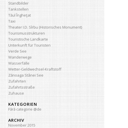
Standbilder
Tankstellen
Tăul Îngheţat
Taxi
Theater I.D. Sîrbu (Historisches Monument)
Tourismusstrukturen
Touristische Landkarte
Unterkunft für Touristen
Verde See
Wanderwege
Wasserfälle
Wetter-Geldwechsel-Kraftstoff
Zănoaga Stânei See
Zufahrten
Zufahrtsstraße
Zuhause
KATEGORIEN
Fără categorie @de
ARCHIV
November 2015