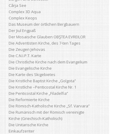
Cârja See
Complex 3D Aqua
Complex Keops
Das Museum der örtlichen Bergbauern
Der Jiul Engpaß
Der Mosaische Glauben OBŞTEA EVREILOR
Die Adventisten Kirche, des 7-ten Tages
Die Zeugen Jehovas
Die C.N.I.P.T. Karte
Die Christliche Kirche nach dem Evangelium
Die Evangelische Kirche
Die Karte des Skigebietes
Die Kristliche Baptist Kirche „Golgota”
Die Kristliche –Penticostal Kirche Nr. 1
Die Penticostal Kirche „Filadelfia”
Die Reformierte Kirche
Die Römisch-Katholische Kirche „Sf. Varvara”
Die Rumänisch mit der Römisch vereinigte
Kirche (Griechisch-Katholisch)
Die Unitarische Kirche
Einkaufzenter