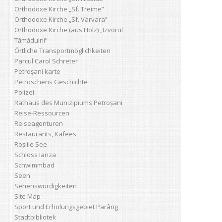
Orthodoxe Kirche „Sf. Treime”
Orthodoxe Kirche „Sf. Varvara”
Orthodoxe Kirche (aus Holz) „Izvorul
Tămăduirii”
Örtliche Transportmöglichkeiten
Parcul Carol Schreter
Petroşani karte
Petroschens Geschichte
Polizei
Rathaus des Munizipiums Petroșani
Reise-Ressourcen
Reiseagenturen
Restaurants, Kafees
Roșiile See
Schloss Ianza
Schwimmbad
Seen
Sehenswürdigkeiten
Site Map
Sport und Erholungsgebiet Parâng
Stadtbibliotek