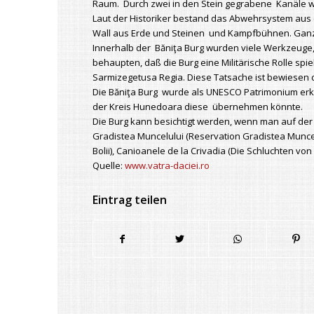
Raum. Durch zwei in den Stein gegrabene Kanäle 
Laut der Historiker bestand das Abwehrsystem aus 
Wall aus Erde und Steinen und Kampfbühnen. Ganz
Innerhalb der Băniţa Burg wurden viele Werkzeuge,
behaupten, daß die Burg eine Militärische Rolle spi
Sarmizegetusa Regia. Diese Tatsache ist bewiesen 
Die Băniţa Burg wurde als UNESCO Patrimonium erklä
der Kreis Hunedoara diese übernehmen könnte.
Die Burg kann besichtigt werden, wenn man auf der 
Gradistea Muncelului (Reservation Gradistea Muncelu
Bolii), Canioanele de la Crivadia (Die Schluchten vo
Quelle:
www.vatra-daciei.ro
Eintrag teilen