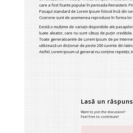
care a fost foarte popular în perioada Renasterii. Pr
Pasajul standard de Lorem Ipsum folosit încă din sec
Cicerone sunt de asemenea reproduse în forma lor or
Există o mulţime de variaţii disponibile ale pasajelo
luate aleator, care nu sunt câtuşi de puţin credibile
Toate generatoarele de Lorem Ipsum de pe Internet t
utilizează un dicţionar de peste 200 cuvinte din lat
Astfel, Lorem Ipsum-ul generat nu conţine repetiţii, 
Lasă un răspuns
Want to join the discussion?
Feel free to contribute!