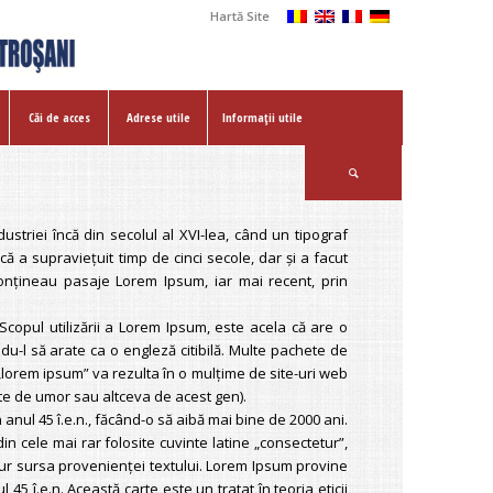
Hartă Site
Căi de acces
Adrese utile
Informații utile
striei încă din secolul al XVI-lea, când un tipograf
ă a supravieţuit timp de cinci secole, dar şi a facut
e conţineau pasaje Lorem Ipsum, iar mai recent, prin
. Scopul utilizării a Lorem Ipsum, este acela că are o
ndu-l să arate ca o engleză citibilă. Multe pachete de
lorem ipsum” va rezulta în o mulţime de site-uri web
nte de umor sau altceva de acest gen).
in anul 45 î.e.n., făcând-o să aibă mai bine de 2000 ani.
in cele mai rar folosite cuvinte latine „consectetur”,
sigur sursa provenienţei textului. Lorem Ipsum provine
45 î.e.n. Această carte este un tratat în teoria eticii