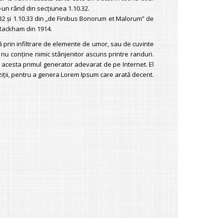
-un rând din secţiunea 1.10.32.
.32 şi 1.10.33 din „de Finibus Bonorum et Malorum” de
 Rackham din 1914.
ră prin infiltrare de elemente de umor, sau de cuvinte
ă nu conţine nimic stânjenitor ascuns printre randuri.
 acesta primul generator adevarat de pe Internet. El
ziţii, pentru a genera Lorem Ipsum care arată decent.