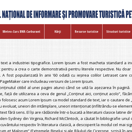
Meteo-Curs BNR-Carburant
Hărţi
Resurse turistice
Structuri turistice
ext a industriei tipografice. Lorem Ipsum a fost macheta standard a indu
 pentru a crea o carte demonstrativă pentru literele respective. Nu doar c
ă. A fost popularizată în anii ’60 odată cu ieşirea colilor Letraset car
s PageMaker care includeau versiuni de Lorem Ipsum.
 conţinutul citibil al unei pagini atunci când se uită la aşezarea în pagină
e, faţă de utilizarea a ceva de genul „Conţinut aici, conţinut acolo”, făcâ
eb folosesc acum Lorem Ipsum ca model standard de text, iar o cautare de „
 au evoluat, uneori din intâmplare, uneori intenţionat (infiltrându-se eleme
t fără sens. El îşi are rădăcinile într-o bucată a literaturii clasice latine d
en-Sydney din Virginia, Richard McClintock, a căutat în bibliografie unul d
e cuvântului respectiv în literatura clasică, a descoperit la modul cel mai 
rum et Malorum” (Extremele Binelui şi ale Răului) de Cicerone, scrisă în anul 