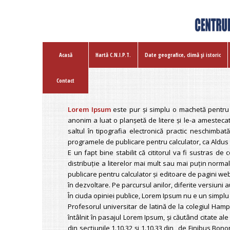
Acasă
Hartă C.N.I.P.T.
Date geografice, climă şi istoric
Contact
Lorem Ipsum
este pur şi simplu o machetă pentru t
anonim a luat o planşetă de litere şi le-a amestecat
saltul în tipografia electronică practic neschimbat
programele de publicare pentru calculator, ca Aldu
E un fapt bine stabilit că cititorul va fi sustras de
distribuţie a literelor mai mult sau mai puţin normal
publicare pentru calculator şi editoare de pagini w
în dezvoltare. Pe parcursul anilor, diferite versiuni
În ciuda opiniei publice, Lorem Ipsum nu e un simplu tex
Profesorul universitar de latină de la colegiul Hampd
întâlnit în pasajul Lorem Ipsum, şi căutând citate al
din secţiunile 1.10.32 şi 1.10.33 din „de Finibus Bono