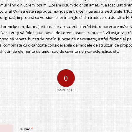
imul rând din Lorem Ipsum, „Lorem ipsum dolor sit amet…”, a fost luat dintr
olul al XVI-lea este reprodus mai jos pentru cei interesaţi. Secţiunile 1.10
iginală, impreună cu versiunile lor în engleză din traducerea de către H.
r Lorem Ipsum, dar majoritatea lor au suferit alterări într-o oarecare măsu
. Daca vreţi să folosiţi un pasaj de Lorem Ipsum, trebuie să vă asiguraţi c
ind să repete bucăţi de text în funcţie de necesitate, astfel făcându-l pe
ina, combinate cu o cantitate considerabilă de modele de structuri de propo
infiltrări de elemente de umor sau de cuvinte non-caracteristice, etc.
0
RASPUNSURI
*
Nume